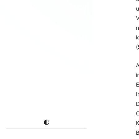
u
V
n
k
(
A
i
E
I
D
O
🌓
K
B