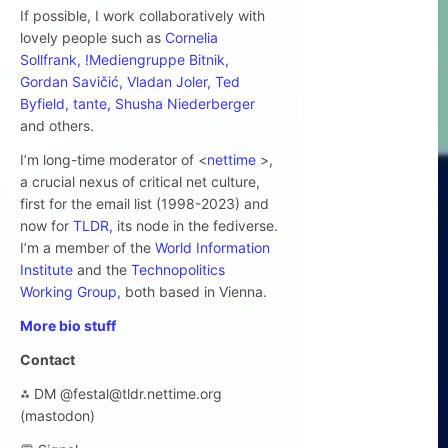
If possible, I work collaboratively with
lovely people such as
Cornelia
Sollfrank,
!Mediengruppe Bitnik,
Gordan Savičić,
Vladan Joler,
Ted
Byfield,
tante,
Shusha Niederberger
and others.
I’m long-time moderator of <
nettime
>,
a crucial nexus of critical net culture,
first for the email list (1998-2023) and
now for
TLDR,
its node in the fediverse.
I’m a member of the
World Information
Institute
and the
Technopolitics
Working Group,
both based in Vienna.
More bio stuff
Contact
⁂ DM @festal@tldr.nettime.org
(mastodon)