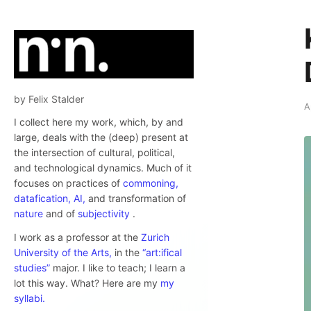
by Felix Stalder
A
I collect here my work, which, by and
large, deals with the (deep) present at
the intersection of cultural, political,
and technological dynamics. Much of it
focuses on practices of
commoning,
datafication,
AI,
and transformation of
nature
and of
subjectivity
.
I work as a professor at the
Zurich
University of the Arts,
in the
“art:ifical
studies”
major. I like to teach; I learn a
lot this way. What? Here are my
my
syllabi.