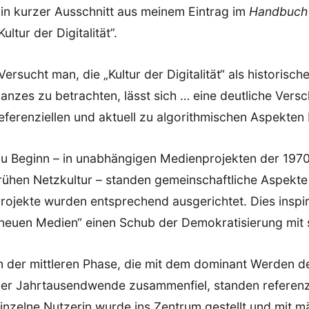
in kurzer Ausschnitt aus meinem Eintrag im
Handbuch P
Kultur der Digitalität”.
Versucht man, die „Kultur der Digitalität“ als historisc
anzes zu betrachten, lässt sich … eine deutliche Vers
eferenziellen und aktuell zu algorithmischen Aspekte
u Beginn – in unabhängigen Medienprojekten der 1970
rühen Netzkultur – standen gemeinschaftliche Aspekt
rojekte wurden entsprechend ausgerichtet. Dies inspi
neuen Medien“ einen Schub der Demokratisierung mit 
n der mittleren Phase, die mit dem dominant Werden der
er Jahrtausendwende zusammenfiel, standen referenzi
inzelne Nutzerin wurde ins Zentrum gestellt und mit 