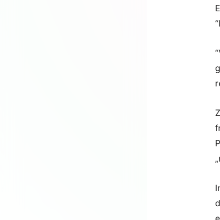
E
“
“
g
r
Z
f
P
„
I
d
e